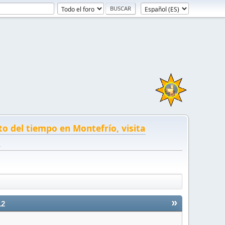
to del tiempo en Montefrío, visita
!
»
12