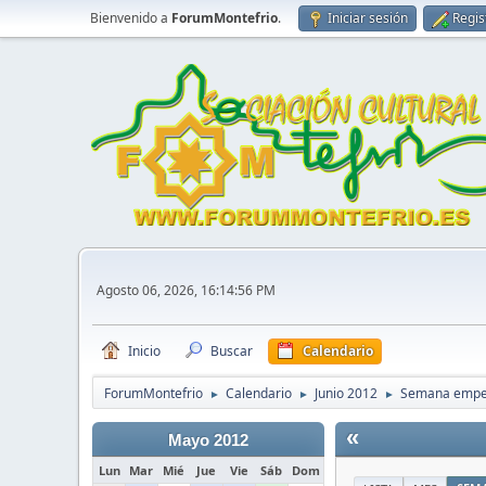
Bienvenido a
ForumMontefrio
.
Iniciar sesión
Regis
Agosto 06, 2026, 16:14:56 PM
Inicio
Buscar
Calendario
ForumMontefrio
Calendario
Junio 2012
Semana empez
►
►
►
«
Mayo 2012
Lun
Mar
Mié
Jue
Vie
Sáb
Dom