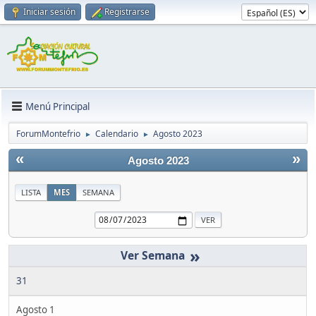
Iniciar sesión
Registrarse
Menú Principal
ForumMontefrio
Calendario
Agosto 2023
►
►
«
»
Agosto 2023
LISTA
MES
SEMANA
»
31
Agosto 1