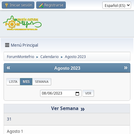
Iniciar sesión
Registrarse
Menú Principal
ForumMontefrio
Calendario
Agosto 2023
►
►
«
»
Agosto 2023
LISTA
MES
SEMANA
»
31
Agosto 1