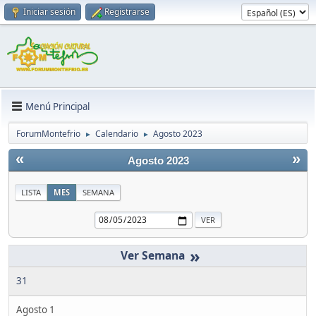
Iniciar sesión
Registrarse
Menú Principal
ForumMontefrio
Calendario
Agosto 2023
►
►
«
»
Agosto 2023
LISTA
MES
SEMANA
»
31
Agosto 1