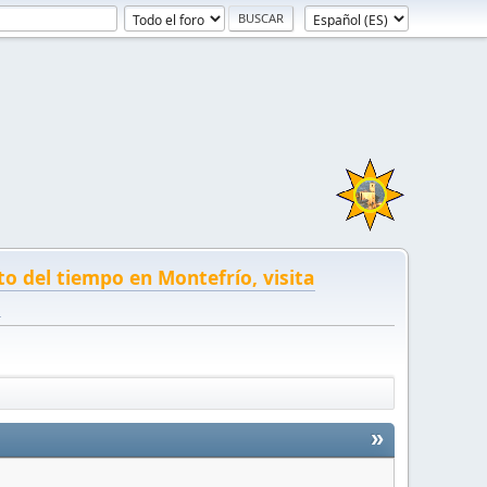
to del tiempo en Montefrío, visita
!
»