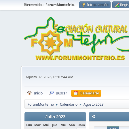
Bienvenido a
ForumMontefrio
.
Iniciar sesión
Regis
Agosto 07, 2026, 05:07:44 AM
Inicio
Buscar
Calendario
ForumMontefrio
Calendario
Agosto 2023
►
►
«
Julio 2023
Lun
Mar
Mié
Jue
Vie
Sáb
Dom