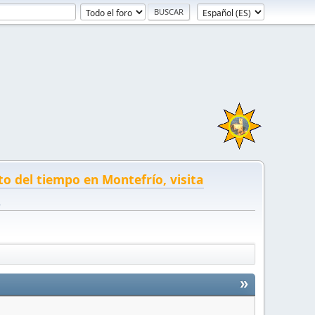
to del tiempo en Montefrío, visita
!
»