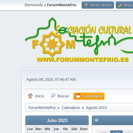
Bienvenido a
ForumMontefrio
.
Iniciar sesión
Regis
Agosto 08, 2026, 07:46:47 AM
Inicio
Buscar
Calendario
ForumMontefrio
Calendario
Agosto 2023
►
►
«
Julio 2023
Lun
Mar
Mié
Jue
Vie
Sáb
Dom