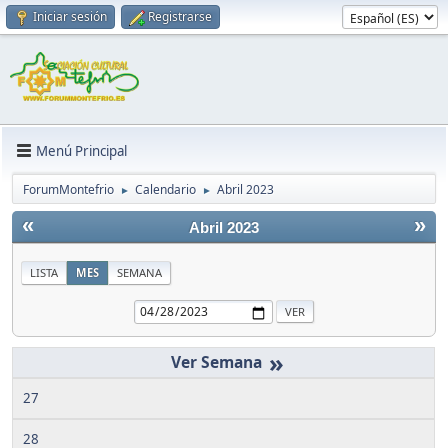
Iniciar sesión
Registrarse
Menú Principal
ForumMontefrio
Calendario
Abril 2023
►
►
«
»
Abril 2023
LISTA
MES
SEMANA
»
27
28