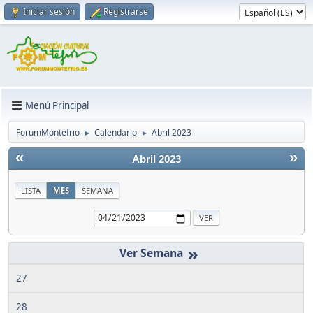
Iniciar sesión
Registrarse
Menú Principal
ForumMontefrio
Calendario
Abril 2023
►
►
«
»
Abril 2023
LISTA
MES
SEMANA
»
27
28