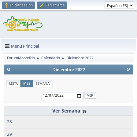
Iniciar sesión
Registrarse
Menú Principal
ForumMontefrio
Calendario
Diciembre 2022
►
►
«
»
Diciembre 2022
LISTA
MES
SEMANA
»
28
29