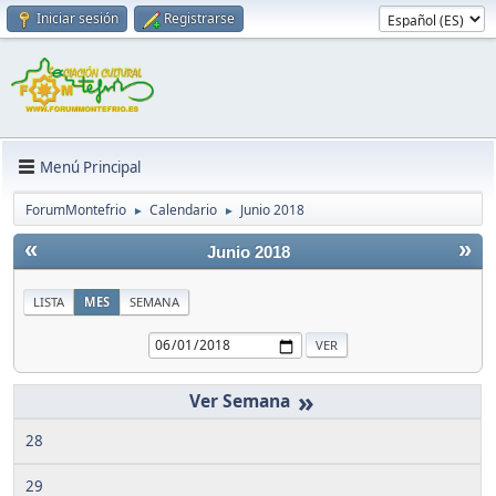
Iniciar sesión
Registrarse
Menú Principal
ForumMontefrio
Calendario
Junio 2018
►
►
«
»
Junio 2018
LISTA
MES
SEMANA
»
28
29