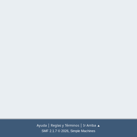
|
|
Ayuda
Reglas y Términos
Ir Arriba ▲
,
SMF 2.1.7 © 2026
Simple Machines