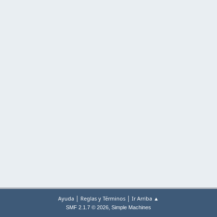
|
|
Ayuda
Reglas y Términos
Ir Arriba ▲
,
SMF 2.1.7 © 2026
Simple Machines