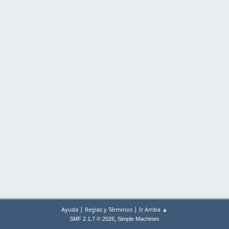
|
|
Ayuda
Reglas y Términos
Ir Arriba ▲
,
SMF 2.1.7 © 2026
Simple Machines