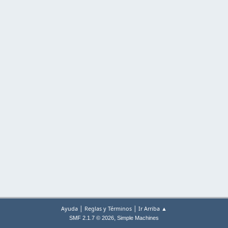
|
|
Ayuda
Reglas y Términos
Ir Arriba ▲
,
SMF 2.1.7 © 2026
Simple Machines