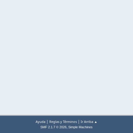
|
|
Ayuda
Reglas y Términos
Ir Arriba ▲
,
SMF 2.1.7 © 2026
Simple Machines