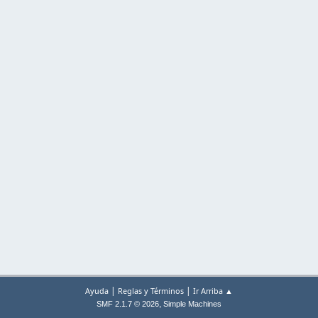
|
|
Ayuda
Reglas y Términos
Ir Arriba ▲
,
SMF 2.1.7 © 2026
Simple Machines