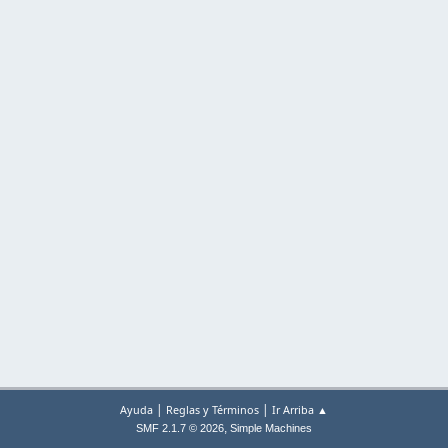
|
|
Ayuda
Reglas y Términos
Ir Arriba ▲
,
SMF 2.1.7 © 2026
Simple Machines