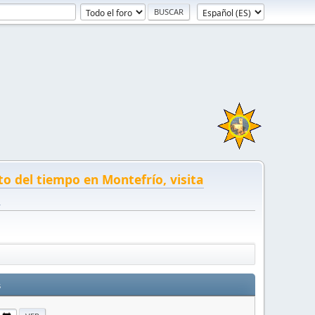
to del tiempo en Montefrío, visita
!
s