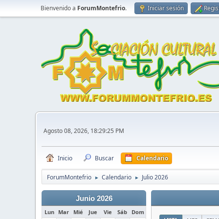
Bienvenido a
ForumMontefrio
.
Iniciar sesión
Regis
Agosto 08, 2026, 18:29:25 PM
Inicio
Buscar
Calendario
ForumMontefrio
Calendario
Julio 2026
►
►
Junio 2026
Lun
Mar
Mié
Jue
Vie
Sáb
Dom