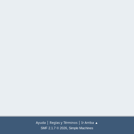
|
|
Ayuda
Reglas y Términos
Ir Arriba ▲
,
SMF 2.1.7 © 2026
Simple Machines