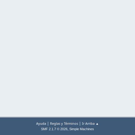
|
|
Ayuda
Reglas y Términos
Ir Arriba ▲
,
SMF 2.1.7 © 2026
Simple Machines