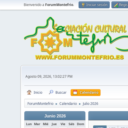
Bienvenido a
ForumMontefrio
.
Iniciar sesión
Regis
Agosto 09, 2026, 13:02:27 PM
Inicio
Buscar
Calendario
ForumMontefrio
Calendario
Julio 2026
►
►
Junio 2026
Lun
Mar
Mié
Jue
Vie
Sáb
Dom