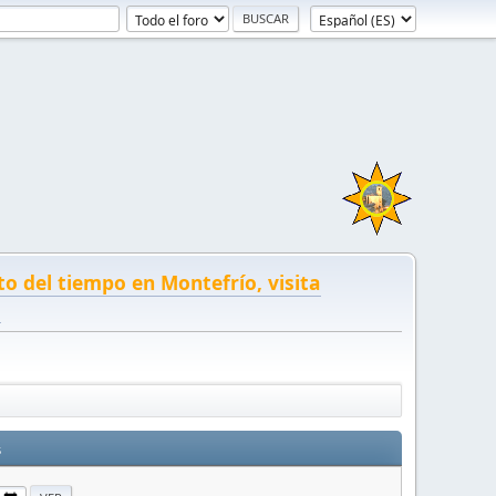
to del tiempo en Montefrío, visita
!
s