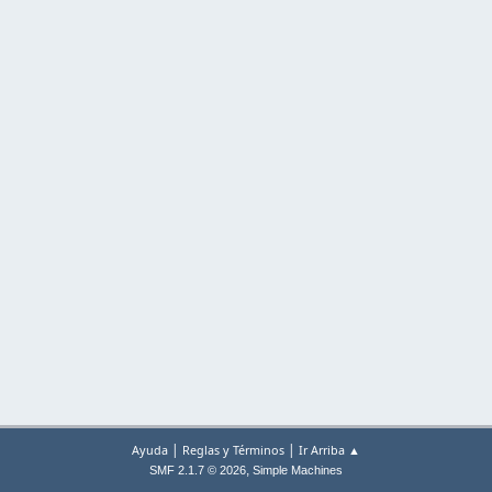
|
|
Ayuda
Reglas y Términos
Ir Arriba ▲
,
SMF 2.1.7 © 2026
Simple Machines