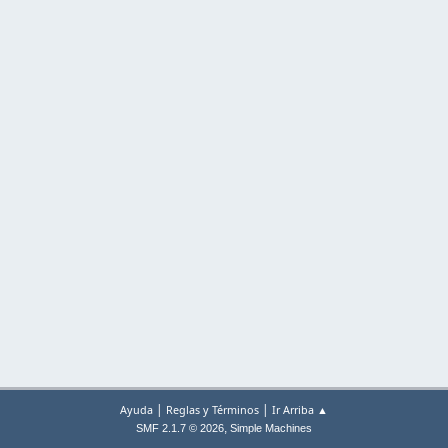
|
|
Ayuda
Reglas y Términos
Ir Arriba ▲
,
SMF 2.1.7 © 2026
Simple Machines