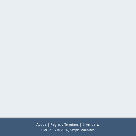
|
|
Ayuda
Reglas y Términos
Ir Arriba ▲
,
SMF 2.1.7 © 2026
Simple Machines