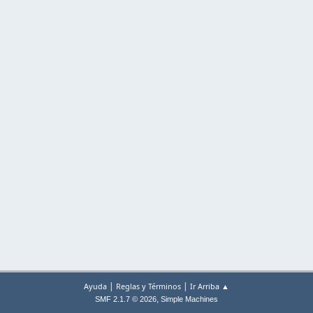
|
|
Ayuda
Reglas y Términos
Ir Arriba ▲
,
SMF 2.1.7 © 2026
Simple Machines