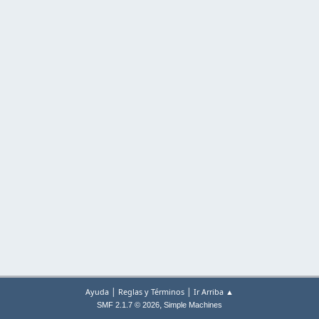
|
|
Ayuda
Reglas y Términos
Ir Arriba ▲
,
SMF 2.1.7 © 2026
Simple Machines