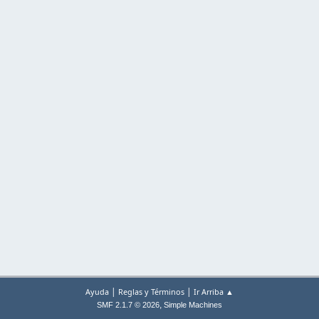
|
|
Ayuda
Reglas y Términos
Ir Arriba ▲
,
SMF 2.1.7 © 2026
Simple Machines