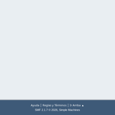
|
|
Ayuda
Reglas y Términos
Ir Arriba ▲
,
SMF 2.1.7 © 2026
Simple Machines