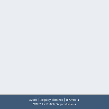
|
|
Ayuda
Reglas y Términos
Ir Arriba ▲
,
SMF 2.1.7 © 2026
Simple Machines