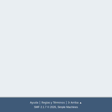
|
|
Ayuda
Reglas y Términos
Ir Arriba ▲
,
SMF 2.1.7 © 2026
Simple Machines