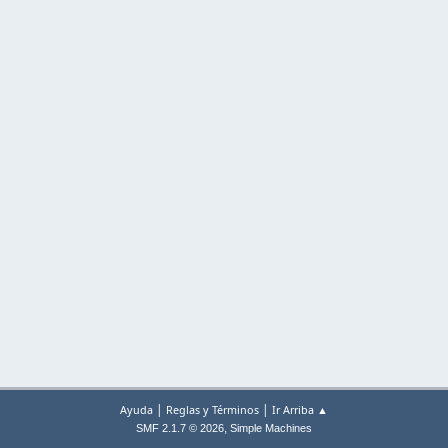
|
|
Ayuda
Reglas y Términos
Ir Arriba ▲
,
SMF 2.1.7 © 2026
Simple Machines