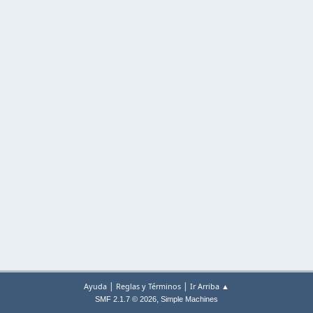
|
|
Ayuda
Reglas y Términos
Ir Arriba ▲
,
SMF 2.1.7 © 2026
Simple Machines