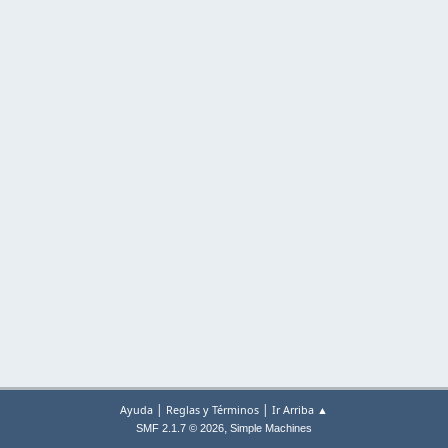
|
|
Ayuda
Reglas y Términos
Ir Arriba ▲
,
SMF 2.1.7 © 2026
Simple Machines