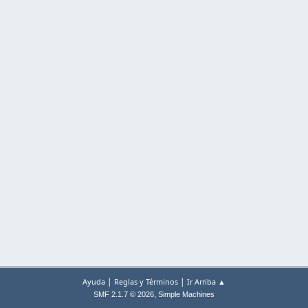
|
|
Ayuda
Reglas y Términos
Ir Arriba ▲
,
SMF 2.1.7 © 2026
Simple Machines