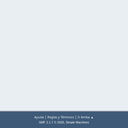
|
|
Ayuda
Reglas y Términos
Ir Arriba ▲
,
SMF 2.1.7 © 2026
Simple Machines