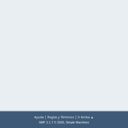
|
|
Ayuda
Reglas y Términos
Ir Arriba ▲
,
SMF 2.1.7 © 2026
Simple Machines