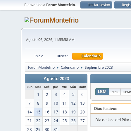
Bienvenido a
ForumMontefrio
.
Iniciar sesión
Regis
Agosto 06, 2026, 11:55:58 AM
Inicio
Buscar
Calendario
ForumMontefrio
Calendario
Septiembre 2023
►
►
Agosto 2023
Lun
Mar
Mié
Jue
Vie
Sáb
Dom
LISTA
MES
SEM
1
2
3
4
5
6
7
8
9
10
11
12
13
Días festivos
14
15
16
17
18
19
20
Día de la v. del Pila
21
22
23
24
25
26
27
28
29
30
31