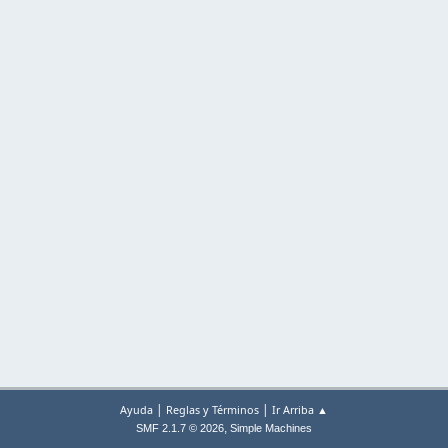
|
|
Ayuda
Reglas y Términos
Ir Arriba ▲
,
SMF 2.1.7 © 2026
Simple Machines