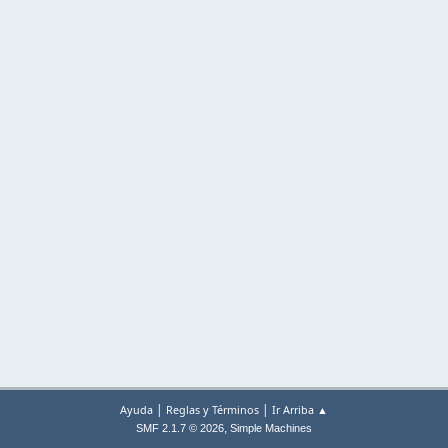
|
|
Ayuda
Reglas y Términos
Ir Arriba ▲
,
SMF 2.1.7 © 2026
Simple Machines