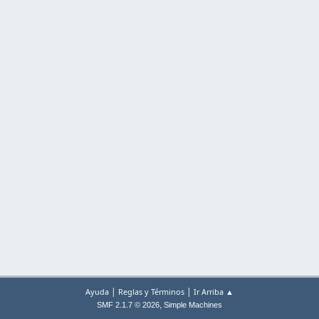
|
|
Ayuda
Reglas y Términos
Ir Arriba ▲
,
SMF 2.1.7 © 2026
Simple Machines