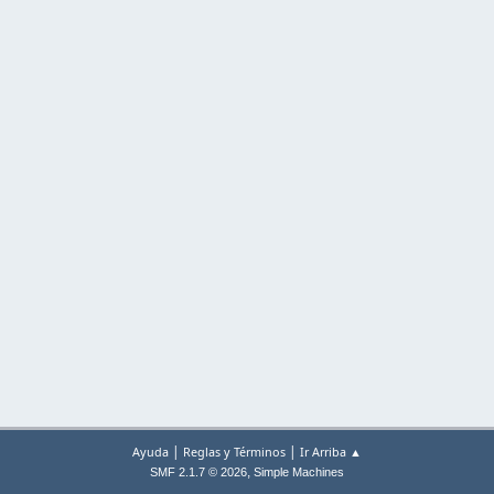
|
|
Ayuda
Reglas y Términos
Ir Arriba ▲
,
SMF 2.1.7 © 2026
Simple Machines