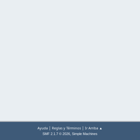
|
|
Ayuda
Reglas y Términos
Ir Arriba ▲
,
SMF 2.1.7 © 2026
Simple Machines