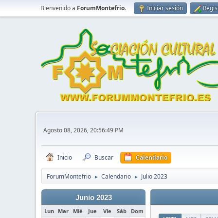
Bienvenido a
ForumMontefrio
.
Iniciar sesión
Regis
Agosto 08, 2026, 20:56:49 PM
Inicio
Buscar
Calendario
ForumMontefrio
Calendario
Julio 2023
►
►
Junio 2023
Lun
Mar
Mié
Jue
Vie
Sáb
Dom