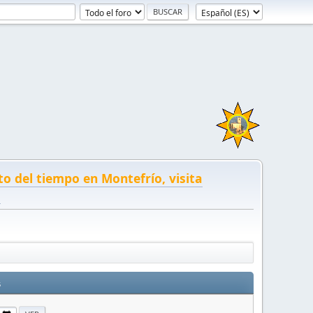
to del tiempo en Montefrío, visita
!
s