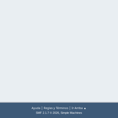
|
|
Ayuda
Reglas y Términos
Ir Arriba ▲
,
SMF 2.1.7 © 2026
Simple Machines