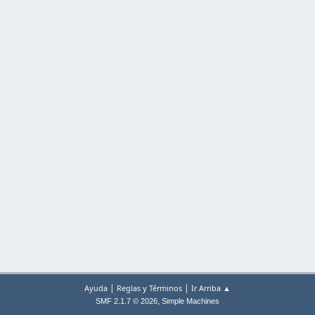
|
|
Ayuda
Reglas y Términos
Ir Arriba ▲
,
SMF 2.1.7 © 2026
Simple Machines