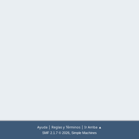
|
|
Ayuda
Reglas y Términos
Ir Arriba ▲
,
SMF 2.1.7 © 2026
Simple Machines