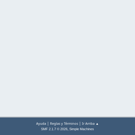
|
|
Ayuda
Reglas y Términos
Ir Arriba ▲
,
SMF 2.1.7 © 2026
Simple Machines