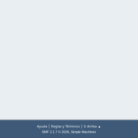
|
|
Ayuda
Reglas y Términos
Ir Arriba ▲
,
SMF 2.1.7 © 2026
Simple Machines