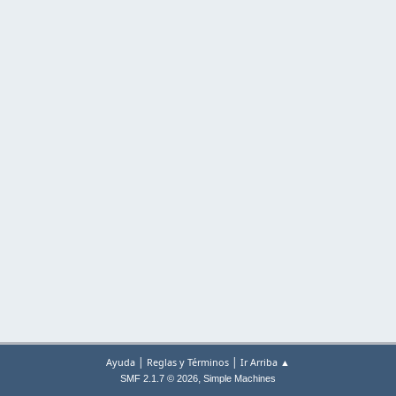
|
|
Ayuda
Reglas y Términos
Ir Arriba ▲
,
SMF 2.1.7 © 2026
Simple Machines