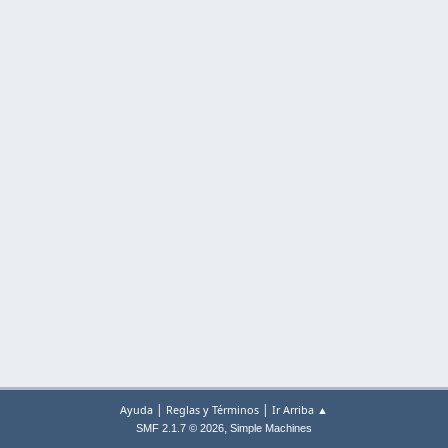
|
|
Ayuda
Reglas y Términos
Ir Arriba ▲
,
SMF 2.1.7 © 2026
Simple Machines